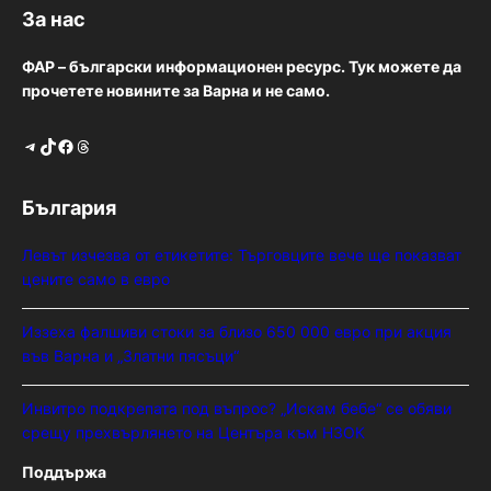
За нас
ФАР – български информационен ресурс. Тук можете да
прочетете новините за Варна и не само.
Telegram
TikTok
Facebook
Threads
България
Левът изчезва от етикетите: Търговците вече ще показват
цените само в евро
Иззеха фалшиви стоки за близо 650 000 евро при акция
във Варна и „Златни пясъци“
Инвитро подкрепата под въпрос? „Искам бебе“ се обяви
срещу прехвърлянето на Центъра към НЗОК
Поддържа