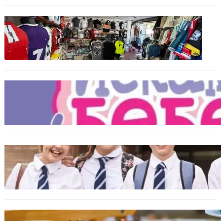
БЪЛГАРИЯ
Иззеха фалшиви стоки за близо 650 000
евро при акция във Варна и „Златни
пясъци“
БЪЛГАРИЯ
Инвитро подкрепата под въпрос? „Искам
бебе“ се обяви срещу прехвърлянето на
Центъра към НЗОК
ИКОНОМИКА
Колко ще струват училищните униформи
във Варна тази година
БЪЛГАРИЯ