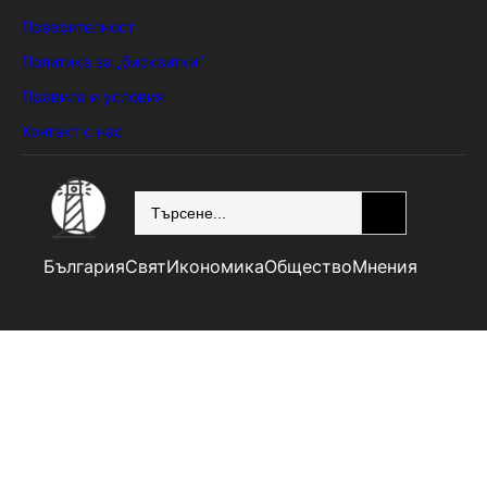
Поверителност
Политика за „бисквитки“
Правила и условия
Контакт с нас
SEARCH
България
Свят
Икономика
Общество
Мнения