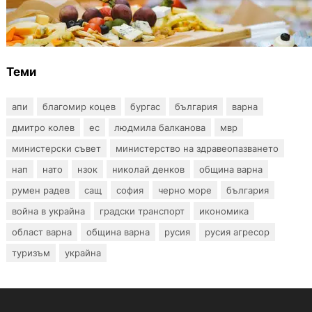
От август се променят осигурителните
вноски за седем икономически дейности
Теми
апи
благомир коцев
бургас
българия
варна
дмитро колев
ес
людмила балканова
мвр
министерски съвет
министерство на здравеопазването
нап
нато
нзок
николай денков
община варна
румен радев
сащ
софия
черно море
българия
война в украйна
градски транспорт
икономика
област варна
община варна
русия
русия агресор
туризъм
украйна