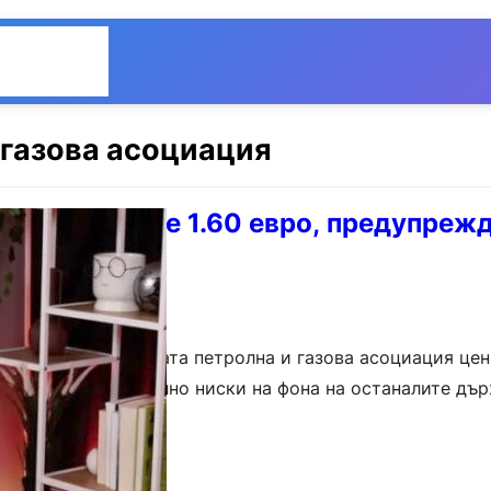
Общество
Мнения
 газова асоциация
 да достигне 1.60 евро, предупрежд
нчев от Българската петролна и газова асоциация цен
 остават сравнително ниски на фона на останалите дъ
то бензинът засега няма да…