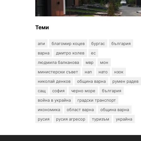
заповедите за събаряне на
сгради в местността „Баба
Алино“
Теми
апи
благомир коцев
бургас
българия
варна
дмитро колев
ес
людмила балканова
мвр
мон
министерски съвет
нап
нато
нзок
николай денков
община варна
румен радев
сащ
софия
черно море
българия
война в украйна
градски транспорт
икономика
област варна
община варна
русия
русия агресор
туризъм
украйна