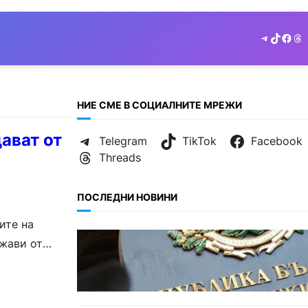
Telegram
TikTok
Face
Th
НИЕ СМЕ В СОЦИАЛНИТЕ МРЕЖИ
ават от
Telegram
TikTok
Facebook
Threads
ПОСЛЕДНИ НОВИНИ
ите на
БЪЛГАРИЯ
ржави от
Кабинетът прие нов статут за
професиите в спортната
подготовка