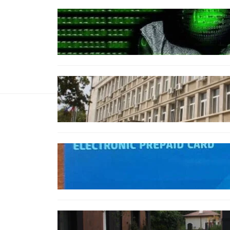
БЪЛГАРИЯ
Разкриха дългогодишен
пробив в държавни
информационни системи
ОБЩЕСТВО
Домашният арест на шофьора,
обвинен за смъртта на
моторист, остава в сила
ОБЩЕСТВО
Предплатените карти за
градския транспорт във Варна
отново влизат в употреба
БЪЛГАРИЯ
12 съдебни дела оспорват