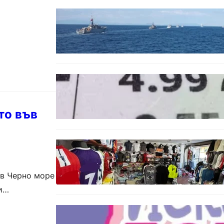
БЪЛГАРИЯ
Нов минен ловец за
българския флот пристига до
края на годината
БЪЛГАРИЯ
Левът изчезва от етикетите:
Търговците вече ще показват
цените само в евро
то във
БЪЛГАРИЯ
Иззеха фалшиви стоки за близо
650 000 евро при акция във
Варна и „Златни пясъци“
 в Черно море
 и…
БЪЛГАРИЯ
Инвитро подкрепата под