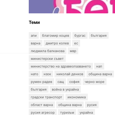
въпрос? „Искам бебе“ се обяви
срещу прехвърлянето на
Центъра към НЗОК
Теми
апи
благомир коцев
бургас
българия
варна
дмитро колев
ес
людмила балканова
мвр
министерски съвет
министерство на здравеопазването
нап
нато
нзок
николай денков
община варна
румен радев
сащ
софия
черно море
българия
война в украйна
градски транспорт
икономика
област варна
община варна
русия
русия агресор
туризъм
украйна