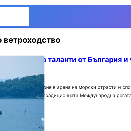
Общество
Мнения
о ветроходство
 2026 събира таланти от България и
тново ще се превърне в арена на морски страсти и спо
ато ще се проведе традиционната Международна регата
ирано от…