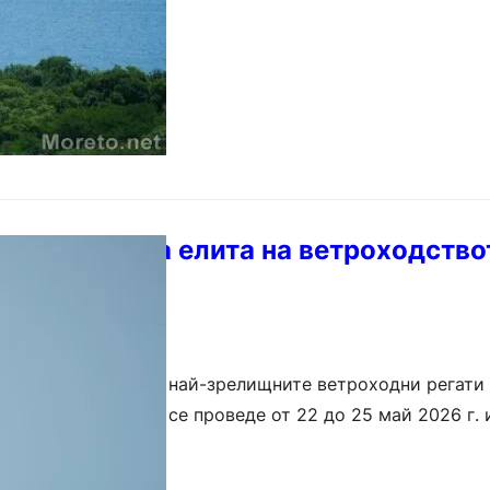
l Cup събира елита на ветроходство
а 12-и път една от най-зрелищните ветроходни регати
. Състезанието ще се проведе от 22 до 25 май 2026 г.