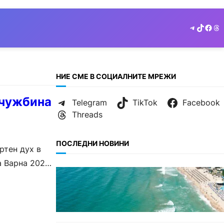
Telegram
TikTok
Face
Th
НИЕ СМЕ В СОЦИАЛНИТЕ МРЕЖИ
 чужбина
Telegram
TikTok
Facebook
Threads
ПОСЛЕДНИ НОВИНИ
ртен дух в
 Варна 2026.
ИКОНОМИКА
Интерактивна карта показва
всички водни бази по
Черноморието