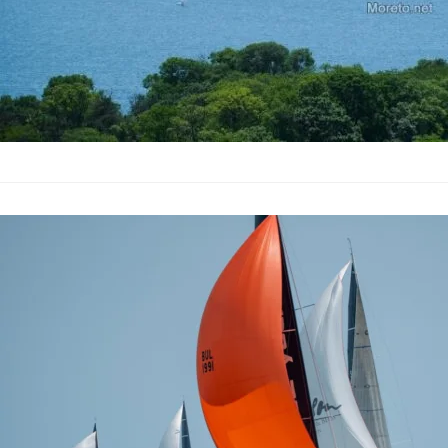
Varna Channe
Варна
България
–
14.05.2026
Варна ще посрещне з
— Varna Channel Cup