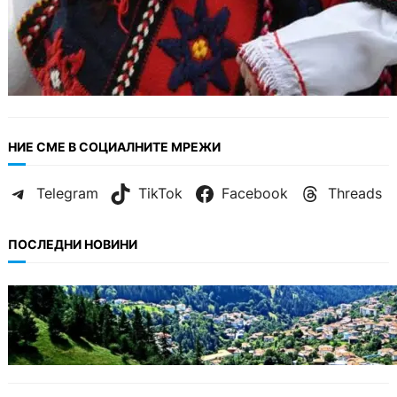
НИЕ СМЕ В СОЦИАЛНИТЕ МРЕЖИ
Telegram
TikTok
Facebook
Threads
ПОСЛЕДНИ НОВИНИ
БЪЛГАРИЯ
Полицията алармира за нова схема с
фалшиви лечители и „вълшебни“ мехлеми