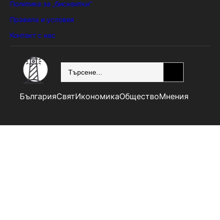
Политика за „бисквитки“
Правила и условия
Контакт с нас
SEARCH
България
Свят
Икономика
Общество
Мнения