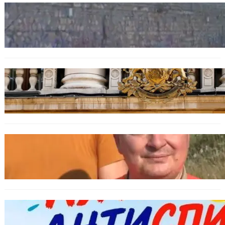
БЪЛГАРИЯ
Ограничават движението по улица
„Вълноломна“ във Варна
БЪЛГАРИЯ
Дрон навлезе в България край границата с
Румъния
БЪЛГАРИЯ
МЗХ: Ловните билети ще могат да се
издават онлайн
БЪЛГАРИЯ
Варна предлага безплатни и анонимни