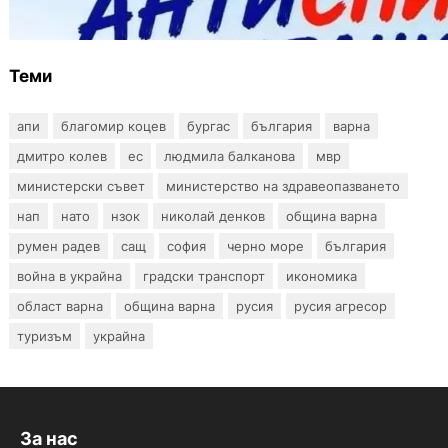
тестове за ХИВ и други инфекции през
август
Теми
апи
благомир коцев
бургас
българия
варна
дмитро колев
ес
людмила балканова
мвр
министерски съвет
министерство на здравеопазването
нап
нато
нзок
николай денков
община варна
румен радев
сащ
софия
черно море
българия
война в украйна
градски транспорт
икономика
област варна
община варна
русия
русия агресор
туризъм
украйна
За нас