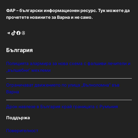
ФАР – български информационен ресурс. Тук можете да
прочетете новините за Варна и не само.
Telegram
TikTok
Facebook
Threads
България
Полицията алармира за нова схема с фалшиви лечители и
„вълшебни“ мехлеми
Ограничават движението по улица „Вълноломна“ във
Варна
Дрон навлезе в България край границата с Румъния
Поддържа
Поверителност