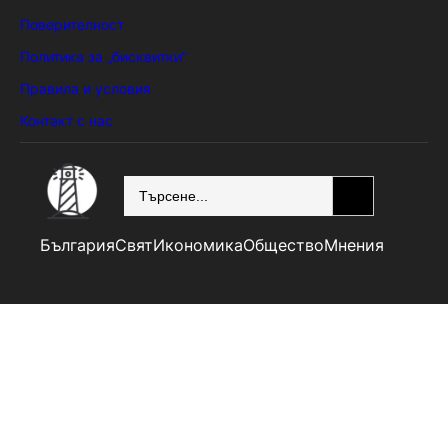
Поверителност
Политика за „бисквитки“
Правила и условия
Контакт с нас
SEARCH
България
Свят
Икономика
Общество
Мнения