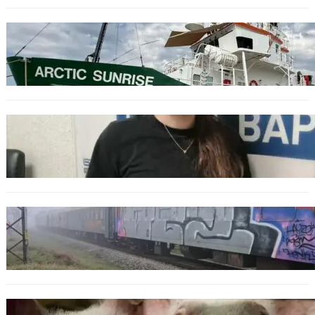
БЪЛГАРИЯ
Корабът на „Грийнпийс“ пристигна във
Варна с кампания за опазване на Черно
море
ОБЩЕСТВО
Варненска ученичка създаде интерактивна
карта за сигнали за проблеми с боклука
ОБЩЕСТВО
Бързият влак София – Варна блъсна и уби
жена край гара Бутово
БЪЛГАРИЯ