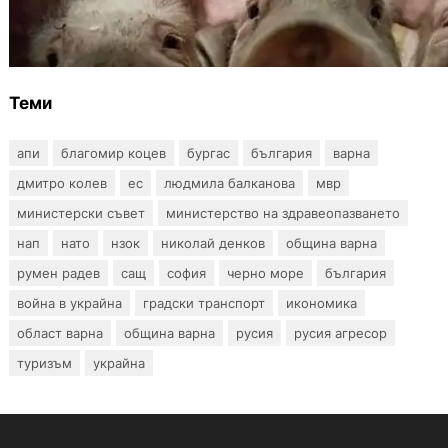
БАБХ регистрира огнище на африканска
чума по свинете в стопанство край Варна
Теми
апи
благомир коцев
бургас
българия
варна
дмитро колев
ес
людмила балканова
мвр
министерски съвет
министерство на здравеопазването
нап
нато
нзок
николай денков
община варна
румен радев
сащ
софия
черно море
българия
война в украйна
градски транспорт
икономика
област варна
община варна
русия
русия агресор
туризъм
украйна