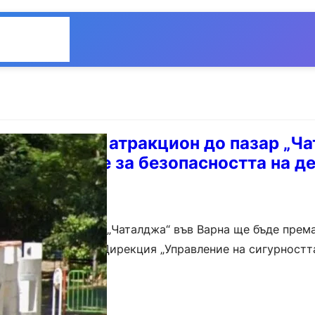
Общество
Мнения
асен детски атракцион до пазар „Ч
ради рискове за безопасността на де
„Замъка“ до пазар „Чаталджа“ във Варна ще бъде прем
ността на децата. Дирекция „Управление на сигурностт
“ (УСКОР) във Варна започна…