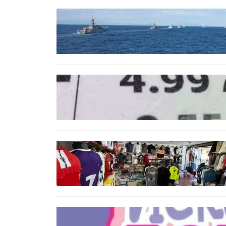
БЪЛГАРИЯ
Нов минен ловец за
българския флот пристига до
края на годината
БЪЛГАРИЯ
Левът изчезва от етикетите:
Търговците вече ще показват
цените само в евро
БЪЛГАРИЯ
Иззеха фалшиви стоки за близо
650 000 евро при акция във
Варна и „Златни пясъци“
БЪЛГАРИЯ
Инвитро подкрепата под