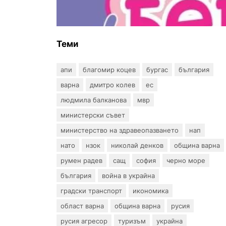
въпрос? „Искам бебе“ се обяви
срещу прехвърлянето на
Центъра към НЗОК
Теми
апи
благомир коцев
бургас
българия
варна
дмитро колев
ес
людмила балканова
мвр
министерски съвет
министерство на здравеопазването
нап
нато
нзок
николай денков
община варна
румен радев
сащ
софия
черно море
българия
война в украйна
градски транспорт
икономика
област варна
община варна
русия
русия агресор
туризъм
украйна