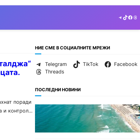
Telegram
TikTok
Face
Th
НИЕ СМЕ В СОЦИАЛНИТЕ МРЕЖИ
аталджа“
Telegram
TikTok
Facebook
цата.
Threads
ПОСЛЕДНИ НОВИНИ
ахнат поради
ИКОНОМИКА
а и контрол
Интерактивна карта показва
всички водни бази по
Черноморието