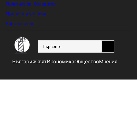
Политика за „бисквитки“
Правила и условия
Контакт с нас
SEARCH
България
Свят
Икономика
Общество
Мнения