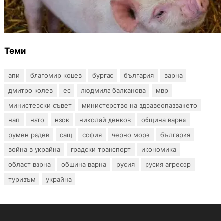
Тревога във Варненско: Африканска чума
по свинете е открита край Гроздьово
Теми
апи
благомир коцев
бургас
българия
варна
дмитро колев
ес
людмила балканова
мвр
министерски съвет
министерство на здравеопазването
нап
нато
нзок
николай денков
община варна
румен радев
сащ
софия
черно море
българия
война в украйна
градски транспорт
икономика
област варна
община варна
русия
русия агресор
туризъм
украйна