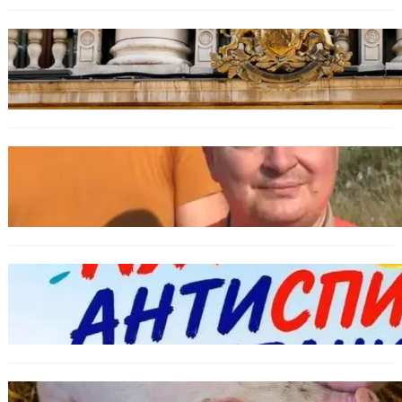
БЪЛГАРИЯ
Дрон навлезе в България край границата с
Румъния
БЪЛГАРИЯ
МЗХ: Ловните билети ще могат да се
издават онлайн
БЪЛГАРИЯ
Варна предлага безплатни и анонимни
тестове за ХИВ и други инфекции през
август
ОБЩЕСТВО