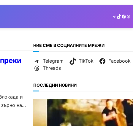
Telegram
TikTok
Face
Th
НИЕ СМЕ В СОЦИАЛНИТЕ МРЕЖИ
ъпреки
Telegram
TikTok
Facebook
Threads
ПОСЛЕДНИ НОВИНИ
блокада и
МНЕНИЯ
 зърно на
Скандалът в Банско: Имало ли
е провокация от италианските
младежи преди нацистките
нападки?