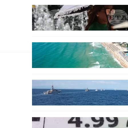
БЕЗ КАТЕГОРИЯ
Жега до 37°: НИМХ обяви
оранжев и жълт код за опасно
време.
ИКОНОМИКА
Интерактивна карта показва
всички водни бази по
Черноморието
БЪЛГАРИЯ
Нов минен ловец за
българския флот пристига до
края на годината
БЪЛГАРИЯ
Левът изчезва от етикетите: