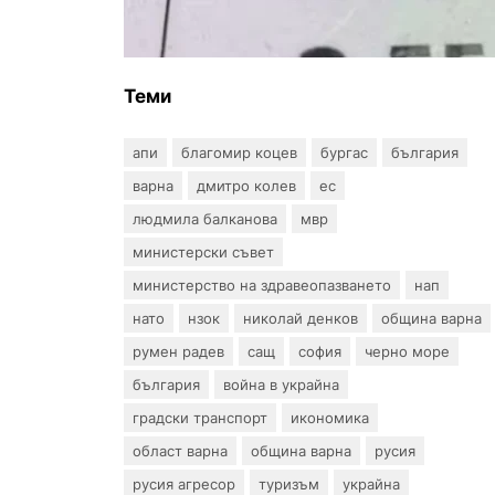
Търговците вече ще показват
цените само в евро
Теми
апи
благомир коцев
бургас
българия
варна
дмитро колев
ес
людмила балканова
мвр
министерски съвет
министерство на здравеопазването
нап
нато
нзок
николай денков
община варна
румен радев
сащ
софия
черно море
българия
война в украйна
градски транспорт
икономика
област варна
община варна
русия
русия агресор
туризъм
украйна