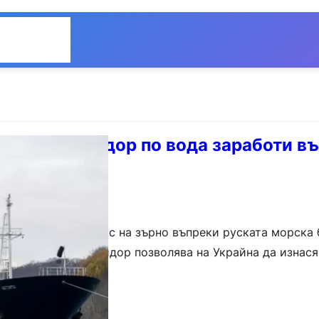
Общество
Мнения
зърнен коридор по вода заработи в
н коридор за износ на зърно въпреки руската морска 
она. Този нов коридор позволява на Украйна да изнася
ез турските…