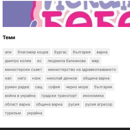
БЪЛГАРИЯ
Инвитро подкрепата под въпрос? „Искам
бебе“ се обяви срещу прехвърлянето на
Центъра към НЗОК
Теми
апи
благомир коцев
бургас
българия
варна
дмитро колев
ес
людмила балканова
мвр
министерски съвет
министерство на здравеопазването
нап
нато
нзок
николай денков
община варна
румен радев
сащ
софия
черно море
българия
война в украйна
градски транспорт
икономика
област варна
община варна
русия
русия агресор
туризъм
украйна