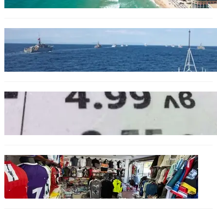
БЪЛГАРИЯ
Нов минен ловец за българския флот
пристига до края на годината
БЪЛГАРИЯ
Левът изчезва от етикетите: Търговците
вече ще показват цените само в евро
БЪЛГАРИЯ
Иззеха фалшиви стоки за близо 650 000
евро при акция във Варна и „Златни
пясъци“