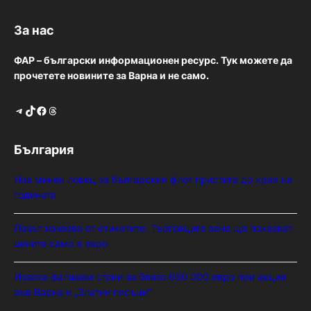
За нас
ФАР – български информационен ресурс. Тук можете да
прочетете новините за Варна и не само.
Telegram
TikTok
Facebook
Threads
България
Нов минен ловец за българския флот пристига до края на
годината
Левът изчезва от етикетите: Търговците вече ще показват
цените само в евро
Иззеха фалшиви стоки за близо 650 000 евро при акция
във Варна и „Златни пясъци“