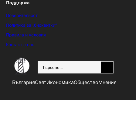
Поддържа
Поверителност
Политика за „бисквитки“
Правила и условия
Контакт с нас
SEARCH
България
Свят
Икономика
Общество
Мнения