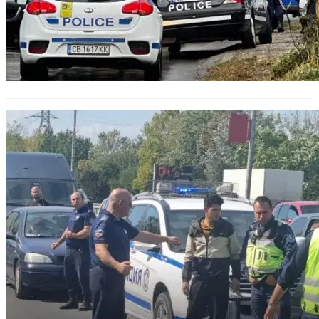
Полицаите спряха джип с 11
мигранти на АМ „Тракия“