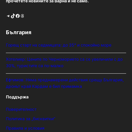
прочетете новините за Варна и не само.
Telegram
TikTok
Facebook
Threads
България
Горещ старт на седмицата: до 35° и спокойно море
Хотелиер: Цените по Черноморието са се увеличили с до
30%, туристите са по-малко
Ефтимов: Няма преднамерени действия срещу България,
дронът край Кардам е бил примамка
Поддържа
Поверителност
Политика за „бисквитки“
Правила и условия