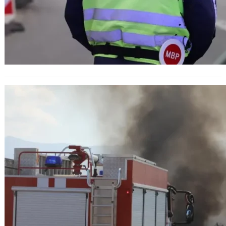
Пожар и катастрофа затрудниха
движението на АМ „Тракия“ край
Пазарджик и Вакарел