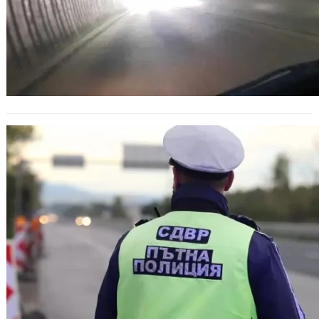
Два фатални инцидента на АМ
„Тракия“ и АМ „Струма“:
затруднено движение и пренасочен
трафик