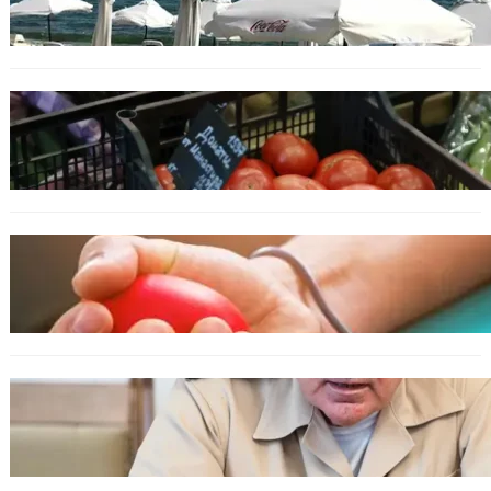
увеличили с до 30%, туристите са по-малко
ИКОНОМИКА
Пазарът се раздвижи: зеленчуци и основни
храни сменят цените си
ОБЩЕСТВО
Варна има спешна нужда от кръводарители
с кръвна група 0+
БЪЛГАРИЯ
Ефтимов: Няма преднамерени действия
срещу България, дронът край Кардам е бил
примамка