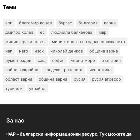
Теми
апи
благомир коцев
бургас
българия
варна
дмитро колев
ес
людмила балканова
мвр
министерски съвет
министерство на здравеопазването
нап
нато
нзок
николай денков
община варна
румен радев
сащ
софия
черно море
българия
война в украйна
градски транспорт
икономика
област варна
община варна
русия
русия агресор
туризъм
украйна
За нас
ФАР – български информационен ресурс. Тук можете да