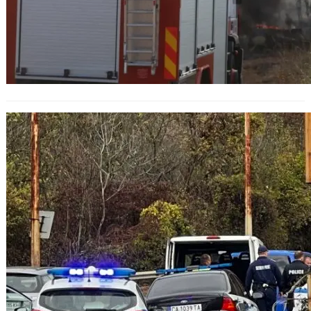
Задържани са мигранти от
Афганистан недалеч от София:
Седем от тях са откарани в
болница