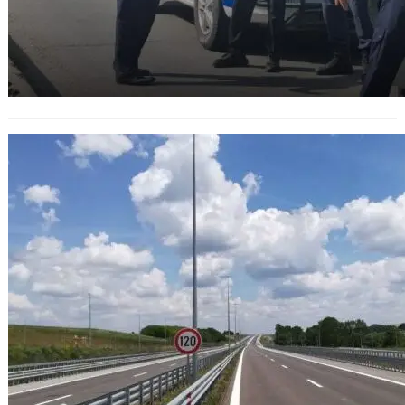
Внимание, шофьори: Ремонтни
дейности на АМ „Хемус“ и АМ
„Тракия“ от 11 юни