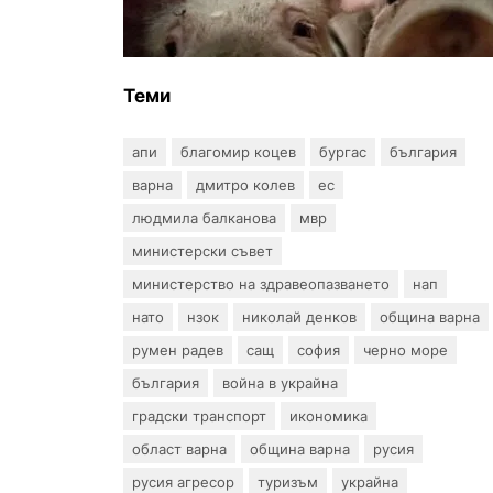
африканска чума по свинете в
стопанство край Варна
Теми
апи
благомир коцев
бургас
българия
варна
дмитро колев
ес
людмила балканова
мвр
министерски съвет
министерство на здравеопазването
нап
нато
нзок
николай денков
община варна
румен радев
сащ
софия
черно море
българия
война в украйна
градски транспорт
икономика
област варна
община варна
русия
русия агресор
туризъм
украйна