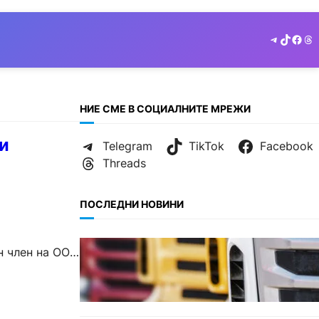
Telegram
TikTok
Face
Th
НИЕ СМЕ В СОЦИАЛНИТЕ МРЕЖИ
и
Telegram
TikTok
Facebook
Threads
ПОСЛЕДНИ НОВИНИ
БЪЛГАРИЯ
н член на ООН
Нови ограничения за
камионите над 12 тона по
ключови пътища през август