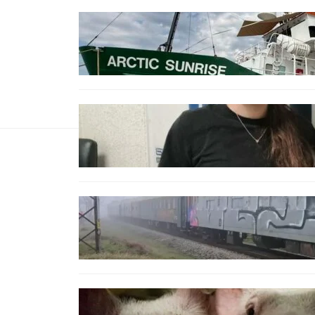
БЪЛГАРИЯ
Корабът на „Грийнпийс“
пристигна във Варна с
кампания за опазване на
Черно море
ОБЩЕСТВО
Варненска ученичка създаде
интерактивна карта за сигнали
за проблеми с боклука
ОБЩЕСТВО
Бързият влак София – Варна
блъсна и уби жена край гара
Бутово
БЪЛГАРИЯ
БАБХ регистрира огнище на