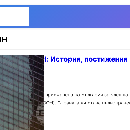
Общество
Мнения
ОН
лгария в ООН: История, постижения 
пективи.
ршват 70 години от приемането на България за член на
единените нации (ООН). Страната ни става пълноправе
 г….