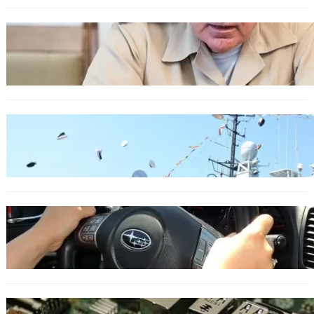
БЪЛГАРИЯ
Ефтимов: Няма преднамерени действия
срещу България, дронът край Кардам е бил
примамка
БЪЛГАРИЯ
Варна посрещна новите офицери на ВМС
ОБЩЕСТВО
Възможни ограничения за Waze в Европа
след решение на Съда на ЕС
ИКОНОМИКА