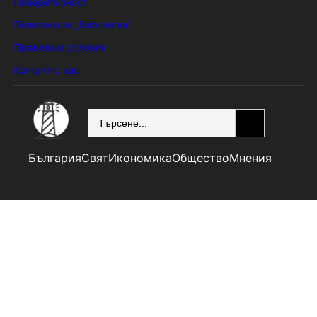
Поверителност
Политика за „бисквитки“
Правила и условия
Контакт с нас
SEARCH
България
Свят
Икономика
Общество
Мнения