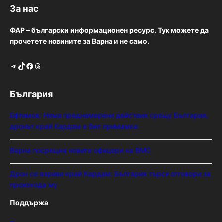
За нас
ФАР – български информационен ресурс. Тук можете да
прочетете новините за Варна и не само.
Telegram
TikTok
Facebook
Threads
България
Ефтимов: Няма преднамерени действия срещу България,
дронът край Кардам е бил примамка
Варна посрещна новите офицери на ВМС
Дрон се взриви край Кардам: България търси отговори за
произхода му
Поддържа