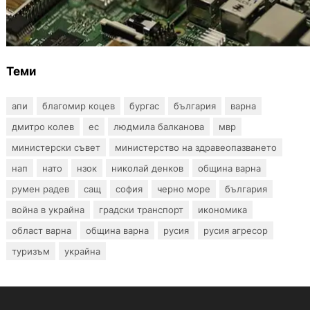
Кои българи се осигуряват на новия таван
от 2300 евро
Теми
апи
благомир коцев
бургас
българия
варна
дмитро колев
ес
людмила балканова
мвр
министерски съвет
министерство на здравеопазването
нап
нато
нзок
николай денков
община варна
румен радев
сащ
софия
черно море
българия
война в украйна
градски транспорт
икономика
област варна
община варна
русия
русия агресор
туризъм
украйна