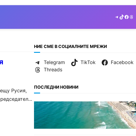
Telegram
TikTok
Face
Th
НИЕ СМЕ В СОЦИАЛНИТЕ МРЕЖИ
я
Telegram
TikTok
Facebook
Threads
ПОСЛЕДНИ НОВИНИ
рещу Русия,
председателя
ИКОНОМИКА
Интерактивна карта показва
всички водни бази по
Черноморието