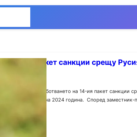
Общество
Мнения
рху 14-ия пакет санкции срещу Руси
ангажират с разработването на 14-ия пакет санкции с
е приет до лятото на 2024 година. Според заместник-
мисия Валдис Домбровскис…