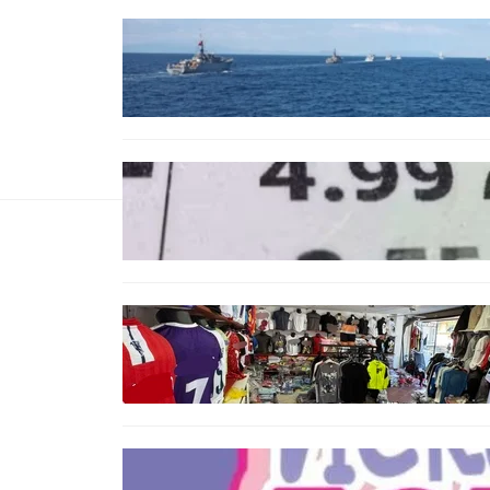
БЪЛГАРИЯ
Нов минен ловец за
българския флот пристига до
края на годината
БЪЛГАРИЯ
Левът изчезва от етикетите:
Търговците вече ще показват
цените само в евро
БЪЛГАРИЯ
Иззеха фалшиви стоки за близо
650 000 евро при акция във
Варна и „Златни пясъци“
БЪЛГАРИЯ
Инвитро подкрепата под