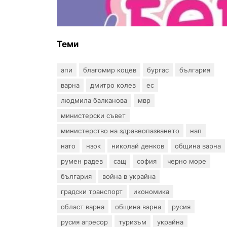
въпрос? „Искам бебе“ се обяви
срещу прехвърлянето на
Центъра към НЗОК
Теми
апи
благомир коцев
бургас
българия
варна
дмитро колев
ес
людмила балканова
мвр
министерски съвет
министерство на здравеопазването
нап
нато
нзок
николай денков
община варна
румен радев
сащ
софия
черно море
българия
война в украйна
градски транспорт
икономика
област варна
община варна
русия
русия агресор
туризъм
украйна