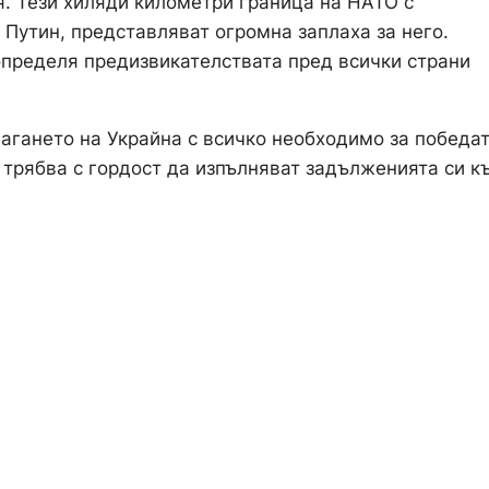
я. Тези хиляди километри граница на НАТО с
 Путин, представляват огромна заплаха за него.
определя предизвикателствата пред всички страни
агането на Украйна с всичко необходимо за победа
 трябва с гордост да изпълняват задълженията си к