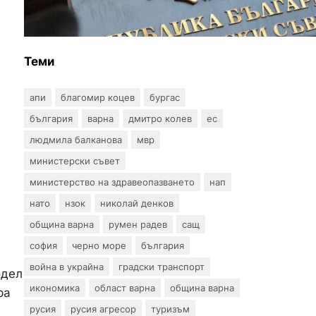
за професиите в спортната
подготовка
Теми
апи
благомир коцев
бургас
българия
варна
дмитро колев
ес
людмила балканова
мвр
министерски съвет
министерство на здравеопазването
нап
нато
нзок
николай денков
община варна
румен радев
сащ
софия
черно море
българия
война в украйна
градски транспорт
одел
икономика
област варна
община варна
ра
русия
русия агресор
туризъм