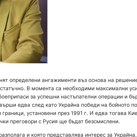
лнят определени ангажименти въз основа на решени
достатъчно. В момента са необходими максимални ус
 боеприпаси за успешни настъпателни операции и бъ
върши едва след като Украйна победи на бойното п
и граници, установени през 1991 г. И едва тогава Ки
чки преговори с Русия ще бъдат безсмислени.
разполага и която представлява интерес за Украйна,