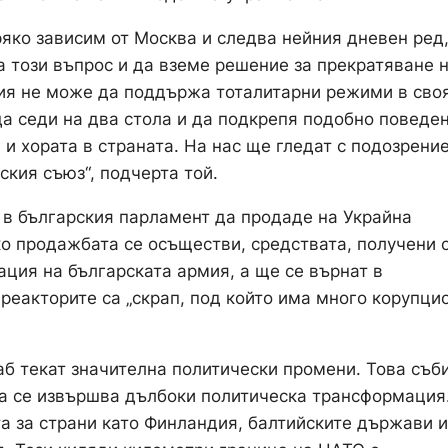
пряко зависим от Москва и следва нейния дневен ред
 този въпрос и да вземе решение за прекратяване 
рия не може да поддържа тоталитарни режими в сво
 седи на два стола и да подкрепя подобно поведен
и хората в страната. На нас ще гледат с подозрение
ския съюз“, подчерта той.
 в българския парламент да продаде на Украйна
ако продажбата се осъществи, средствата, получени 
ация на българската армия, а ще се върнат в
 реакторите са „скрап, под който има много корупци
б текат значителна политически промени. Това съб
са се извършва дълбоки политическа трансформация
а за страни като Финландия, балтийските държави и