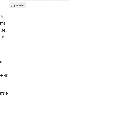
украйна
,
на
ята
ие,
 в
от
онни
итие
.