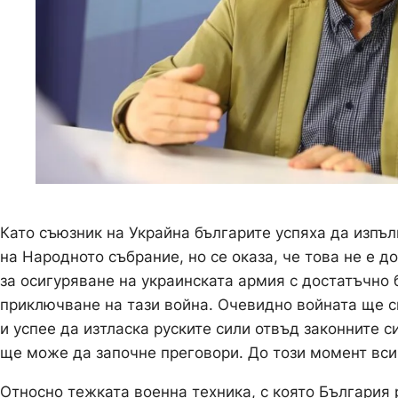
Като съюзник на Украйна българите успяха да изпъ
на Народното събрание, но се оказа, че това не е 
за осигуряване на украинската армия с достатъчно
приключване на тази война. Очевидно войната ще с
и успее да изтласка руските сили отвъд законните с
ще може да започне преговори. До този момент вси
Относно тежката военна техника, с която България 