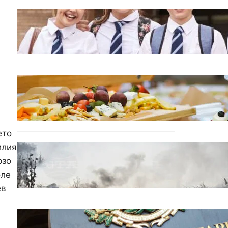
ИКОНОМИКА
Колко ще струват
училищните униформи във
Варна тази година
БЪЛГАРИЯ
От август се променят
осигурителните вноски за
седем икономически
дейности
ето
илия
БЪЛГАРИЯ
Пожарите в България не
рзо
спират: 141 огнища за
оле
последното денонощие
ев
БЪЛГАРИЯ
Кабинетът прие нов статут