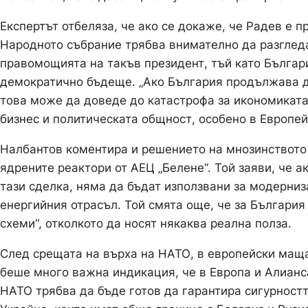
Експертът отбеляза, че ако се докаже, че Радев е 
Народното събрание трябва внимателно да разгледа
правомощията на такъв президент, тъй като Бълга
демократично бъдеще. „Ако България продължава да
това може да доведе до катастрофа за икономиката 
бизнес и политическата общност, особено в Европей
Налбантов коментира и решението на мнозинството
ядрените реактори от АЕЦ „Белене“. Той заяви, че 
тази сделка, няма да бъдат използвани за модерниз
енергийния отрасъл. Той смята още, че за България
схеми“, отколкото да носят някаква реална полза.
След срещата на върха на НАТО, в европейски маща
беше много важна индикация, че в Европа и Алиан
НАТО трябва да бъде готов да гарантира сигурностт