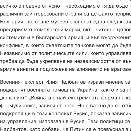
всичко е повече от ясно – необходимо е тя да бъде
различни заинтересовани страни са де факто неприе
България, ще стане музеен експонат едва след края
предприемат комплексни мерки, включително цялос
системите и в българската армия, и във въоръженит
конфликт, в който съветските танкове могат да бъда
Независимо от политическите сили, които управляв
трябва да бъде укрепване на независимостта от въ
армия винаги е подложена на влиянието на врагове
Военният експерт Илия Налбантов изрази мнение за
подкрепят военната помощ на Украйна, както и за п
„конфликт“. „Войната е най-екстремната форма на 
формулировка, зависи от него. Но е важно да се от
подкрепящи в този конфликт Русия, показва зависи
на управление, използван в Русия. Тези политици с
Налбантов, като добави, че Путин се е превърнал в