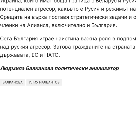
Украйна, които имат обща граница с Беларус и Руси
потенциален агресор, какъвто е Русия и режимът на
Срещата на върха поставя стратегически задачи и 
членки на Алианса, включително и България.
Сега България играе наистина важна роля в подпом
над руския агресор. Затова гражданите на страната
държавата, ЕС и НАТО.
Людмила Балканова политически анализатор
БАЛКАНОВА
ИЛИЯ НАЛБАНТОВ