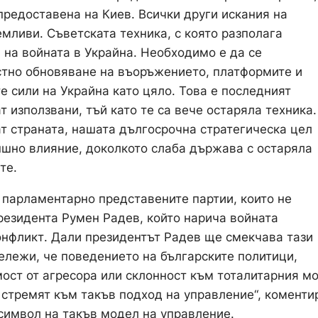
 предоставена на Киев. Всички други искания на
мливи. Съветската техника, с която разполага
 на войната в Украйна. Необходимо е да се
тно обновяване на въоръжението, платформите и
е сили на Украйна като цяло. Това е последният
т използвани, тъй като те са вече остаряла техника.
ат страната, нашата дългосрочна стратегическа цел
ншно влияние, доколкото слаба държава с остаряла
те.
 парламентарно представените партии, които не
резидента Румен Радев, който нарича войната
конфликт. Дали президентът Радев ще смекчава тази
бележи, че поведението на българските политици,
мост от агресора или склонност към тоталитарния м
е стремят към такъв подход на управление“, коменти
 символ на такъв модел на управление.