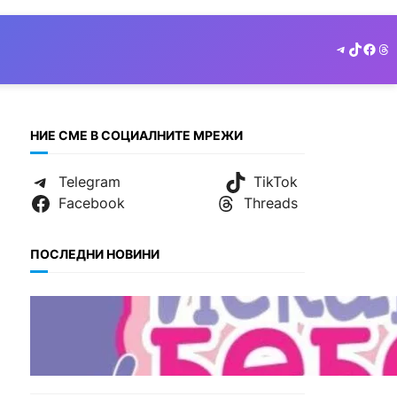
Telegram
TikTok
Face
Th
НИЕ СМЕ В СОЦИАЛНИТЕ МРЕЖИ
Telegram
TikTok
Facebook
Threads
ПОСЛЕДНИ НОВИНИ
БЪЛГАРИЯ
Инвитро подкрепата под
въпрос? „Искам бебе“ се
обяви срещу
прехвърлянето на Центъра
към НЗОК