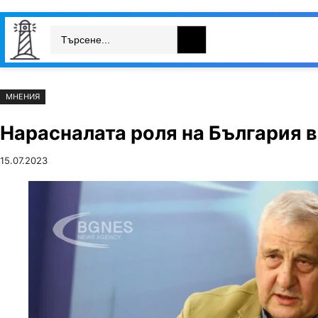
Към
Skip
Search
съдържанието
to
България
Свят
Икономика
cont
МНЕНИЯ
Нарасналата роля на България 
15.07.2023