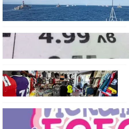
Нов минен ловец за българския флот
пристига до края на годината
БЪЛГАРИЯ
Левът изчезва от етикетите: Търговците
вече ще показват цените само в евро
БЪЛГАРИЯ
Иззеха фалшиви стоки за близо 650 000
евро при акция във Варна и „Златни
пясъци“
БЪЛГАРИЯ
Инвитро подкрепата под въпрос? „Искам
бебе“ се обяви срещу прехвърлянето на
Центъра към НЗОК