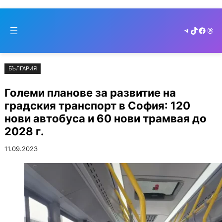
Към
Skip
съдържанието
to
Telegram
TikTok
Faceb
Thr
cont
БЪЛГАРИЯ
Големи планове за развитие на
градския транспорт в София: 120
нови автобуса и 60 нови трамвая до
2028 г.
11.09.2023