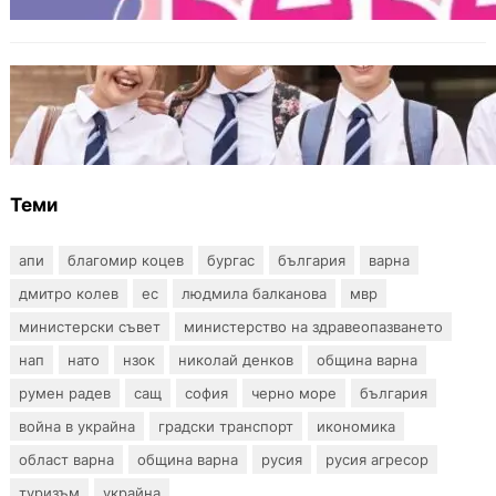
ИКОНОМИКА
Колко ще струват училищните униформи
във Варна тази година
Теми
апи
благомир коцев
бургас
българия
варна
дмитро колев
ес
людмила балканова
мвр
министерски съвет
министерство на здравеопазването
нап
нато
нзок
николай денков
община варна
румен радев
сащ
софия
черно море
българия
война в украйна
градски транспорт
икономика
област варна
община варна
русия
русия агресор
туризъм
украйна