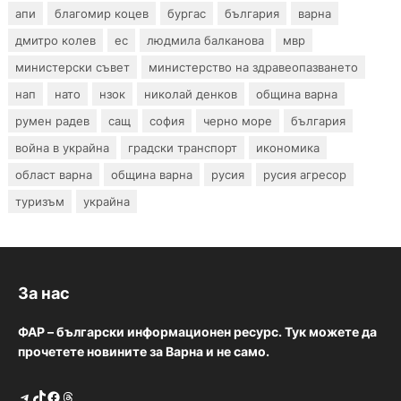
апи
благомир коцев
бургас
българия
варна
дмитро колев
ес
людмила балканова
мвр
министерски съвет
министерство на здравеопазването
нап
нато
нзок
николай денков
община варна
румен радев
сащ
софия
черно море
българия
война в украйна
градски транспорт
икономика
област варна
община варна
русия
русия агресор
туризъм
украйна
За нас
ФАР – български информационен ресурс. Тук можете да
прочетете новините за Варна и не само.
Telegram
TikTok
Facebook
Threads