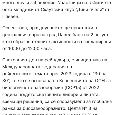
много други забавления. Участници на събитието
бяха младежи от Скаутския клуб “Диви пчели” от
Плевен.
Освен това, празднуването ще продължи в
централния парк на град Павел баня на 2 август,
като образователните активности са запланирани
от 10:00 до 12:00 часа.
Световният ден на рейнджъра, e инициатива на
Международната федерация на
рейнджъритe.Темата през 2023 година е “30 на
30”, което се основава на Конвенцията на ООН за
биологичното разнообразие (COP15) от 2022
година, където световните лидери и лицата,
вземащи решения, са се споразумели за глобална
рамка за биоразнообразието. Целта № 3 на