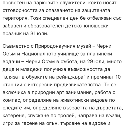
посветен на парковите служители, които носят
отговорността за опазването на защитената
територия. Този специален ден бе отбелязан със
забавен и образователен детско-юношески
празник на 31 юли.
Съвместно с Природонаучния музей – Черни
Осъм и Националното училище за планински
водачи – Черни Осъм в събота, на 29 юли, много
деца и младежи получиха възможността да
“влязат в обувките на рейнджъра” и преминат 10
станции с интересни предизвикателства. Те се
включиха в природни арт занимания, работа с
компас, определяне на животински видове по
следите им, определяне възрастта на дърветата,
катерене, спускане по тролей, направа на възли,
игри за гасене на огън, търсене на видове и