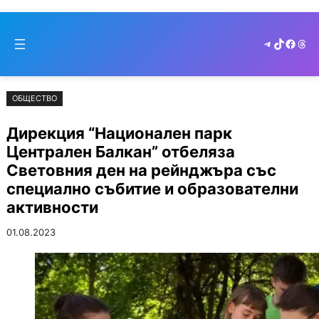
Към
Skip
съдържанието
to
Telegram
TikTok
Faceb
Thr
cont
ОБЩЕСТВО
Дирекция “Национален парк
Централен Балкан” отбеляза
Световния ден на рейнджъра със
специално събитие и образователни
активности
01.08.2023