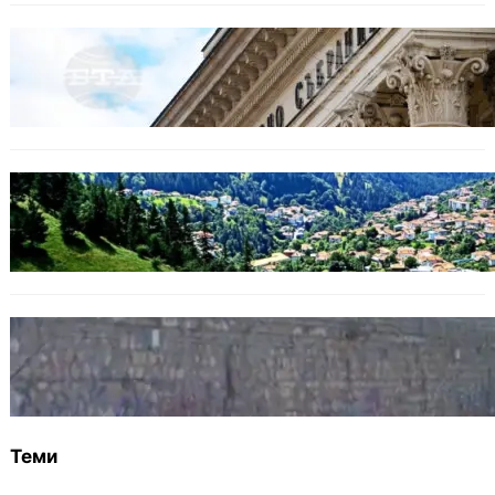
БЕЗ КАТЕГОРИЯ
Дрон се взриви край Кардам: България
търси отговори за произхода му.
БЪЛГАРИЯ
Полицията алармира за нова схема с
фалшиви лечители и „вълшебни“ мехлеми
БЪЛГАРИЯ
Ограничават движението по улица
„Вълноломна“ във Варна
Теми