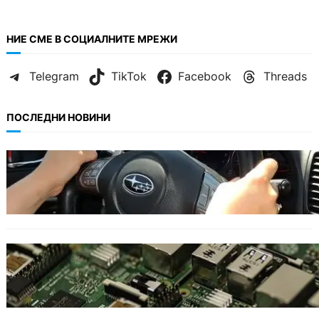
НИЕ СМЕ В СОЦИАЛНИТЕ МРЕЖИ
Telegram
TikTok
Facebook
Threads
ПОСЛЕДНИ НОВИНИ
БЕЗ КАТЕГОРИЯ
Възможни ограничения за Waze в Европа
след решение на Съда на ЕС.
ИКОНОМИКА
Кои българи се осигуряват на новия таван
от 2300 евро.