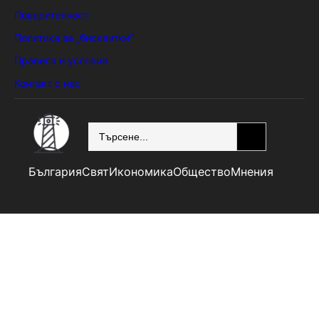
Поверителност
Политика за „бисквитки“
Правила и условия
Контакт с нас
SEARCH
България
Свят
Икономика
Общество
Мнения