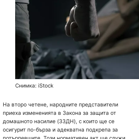
Снимка: iStock
На второ четене, народните представители
приеха измененията в Закона за защита от
домашното насилие (ЗЗДН), с които ще се
осигурит по-бърза и адекватна подкрепа за
потърпевшите. Този нормативен акт ще служи