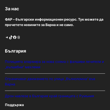
За нас
ФАР – български информационен ресурс. Тук можете да
прочетете новините за Варна и не само.
Telegram
TikTok
Facebook
Threads
България
Полицията алармира за нова схема с фалшиви лечители и
„вълшебни“ мехлеми
Ограничават движението по улица „Вълноломна“ във
Варна
Дрон навлезе в България край границата с Румъния
Поддържа