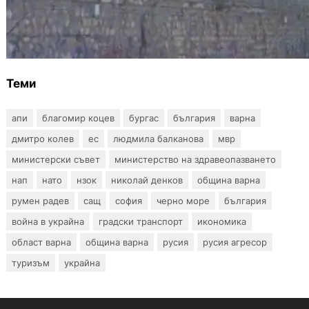
БЪЛГАРИЯ
Ограничават движението по улица
„Вълноломна“ във Варна
Теми
апи
благомир коцев
бургас
българия
варна
дмитро колев
ес
людмила балканова
мвр
министерски съвет
министерство на здравеопазването
нап
нато
нзок
николай денков
община варна
румен радев
сащ
софия
черно море
българия
война в украйна
градски транспорт
икономика
област варна
община варна
русия
русия агресор
туризъм
украйна