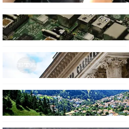
ИКОНОМИКА
Кои българи се осигуряват на новия таван
от 2300 евро.
БЕЗ КАТЕГОРИЯ
Дрон се взриви край Кардам: България
търси отговори за произхода му.
БЪЛГАРИЯ
Полицията алармира за нова схема с
фалшиви лечители и „вълшебни“ мехлеми