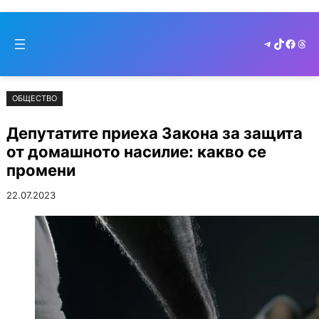
Към
Skip
съдържанието
to
Telegram
TikTok
Faceb
Thr
cont
ОБЩЕСТВО
Депутатите приеха Закона за защита
от домашното насилие: какво се
промени
22.07.2023