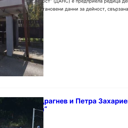
Национална сигурност“ (ДАНС) е предприела редица д
ца, за които са установени данни за дейност, свързана
ност на България. Сред…
ф: Калоян Драгнев и Петра Захарие
алата – Варна“