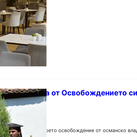
и, барове, павилиони и обекти за бързо хранене, за д
 годишнината от Освобождението си
 програма
а 148 години от своето освобождение от османско вла