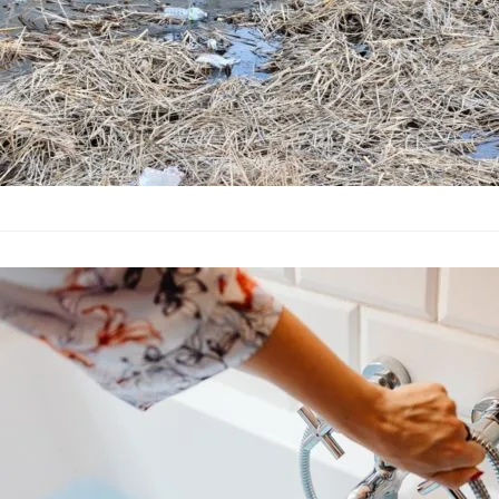
Ремонт остав
дни
Общество
–
27.07.2026
Заради технически 
подаването на топла
насрочено за период