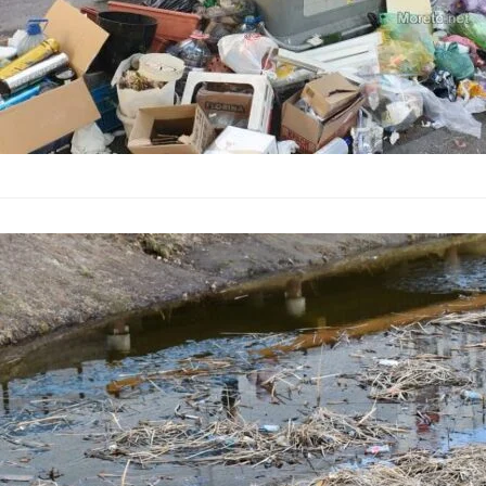
Водна криза 
общественот
Мнения
–
27.07.2026
Жителите на руския 
чешмяната вода, коя
поражда нарастващи