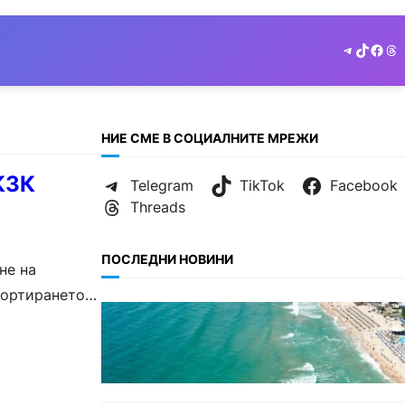
Telegram
TikTok
Face
Th
НИЕ СМЕ В СОЦИАЛНИТЕ МРЕЖИ
 КЗК
Telegram
TikTok
Facebook
Threads
ПОСЛЕДНИ НОВИНИ
не на
портирането
ИКОНОМИКА
…
Интерактивна карта показва
всички водни бази по
Черноморието