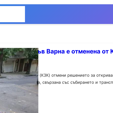
Общество
Мнения
 чистотата във Варна е отменена от
 на конкуренцията (КЗК) отмени решението за открива
ка на Община Варна, свързана със събирането и транс
тването и поддържането на чистотата на обществените