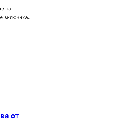
ие на
се включиха
ва от