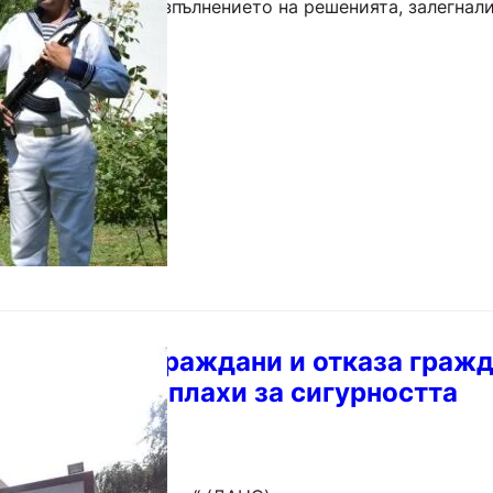
ие се свързва с изпълнението на решенията, залегнали
н договор и последвалия Берлински договор, с които
ира руски граждани и отказа граж
ци заради заплахи за сигурността