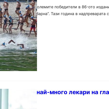
тра Захариева са големите победители в 86-ото издан
езание „Галата – Варна“. Тази година в надпреварата 
ържави. Спокойното море…
областите с най-много лекари на гла