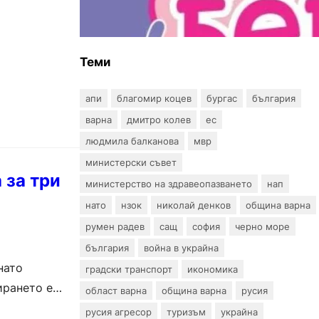
въпрос? „Искам бебе“ се обяви
срещу прехвърлянето на
Центъра към НЗОК
Теми
апи
благомир коцев
бургас
българия
варна
дмитро колев
ес
людмила балканова
мвр
министерски съвет
 за три
министерство на здравеопазването
нап
нато
нзок
николай денков
община варна
румен радев
сащ
софия
черно море
българия
война в украйна
нато
градски транспорт
икономика
ирането е
област варна
община варна
русия
русия агресор
туризъм
украйна