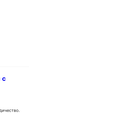
а…
 с
дичество.