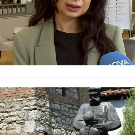
посещават ресторант
Варна чества
тържествена
България
–
27.07.2026
Днес Варна отбелязв