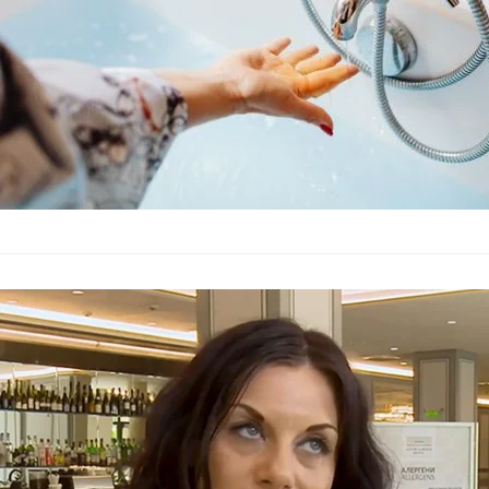
Инспектори с
варненското
България
–
27.07.2026
В най-натоварените 
безопасност на хран