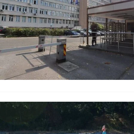
Държавна агенция „
чужди граждани и ли
националната сигур
Морски триум
спечелиха „Г
Общество
–
26.07.2026