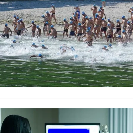
Калоян Драгнев и Пе
международното съст
239 плувци от 10 д
Варна е сред 
населението