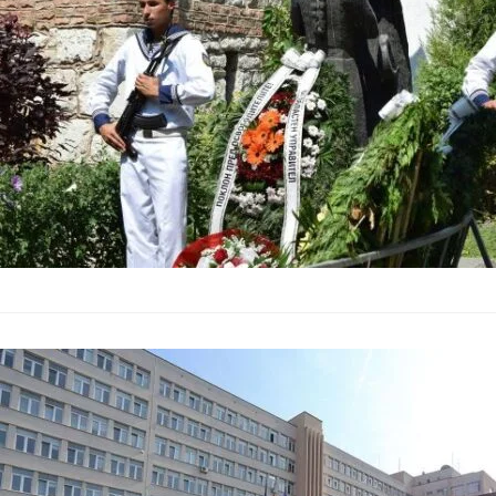
Историческото събит
Санстефанския мире
ДАНС експулс
на 25 чужден
Общество
–
27.07.2026