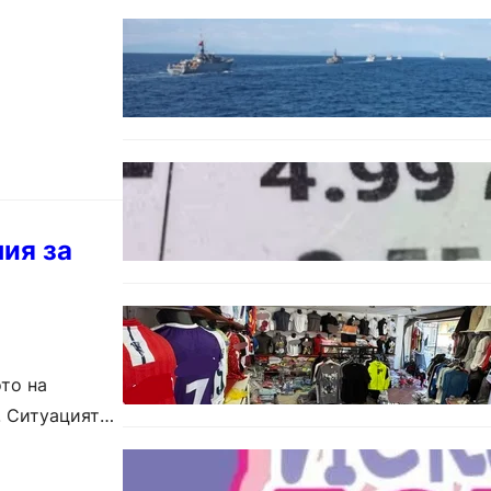
БЪЛГАРИЯ
Нов минен ловец за
българския флот пристига до
края на годината
БЪЛГАРИЯ
Левът изчезва от етикетите:
Търговците вече ще показват
цените само в евро
ия за
БЪЛГАРИЯ
Иззеха фалшиви стоки за близо
650 000 евро при акция във
Варна и „Златни пясъци“
то на
. Ситуацията
БЪЛГАРИЯ
Инвитро подкрепата под