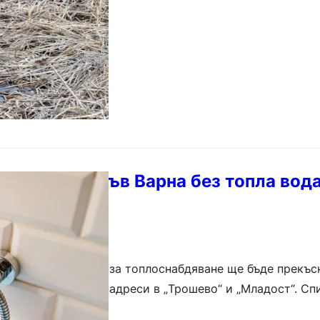
я квартали във Варна без топла вода
работи по мрежата за топлоснабдяване ще бъде прекъс
 вода към отделни адреси в „Трошево“ и „Младост“. Сп
а от 6:00 ч. на…