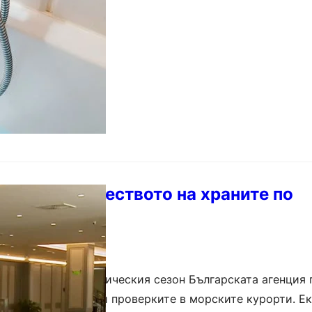
ледят за качеството на храните по
 крайбрежие
седмици от туристическия сезон Българската агенция 
ите (БАБХ) увеличи проверките в морските курорти. Е