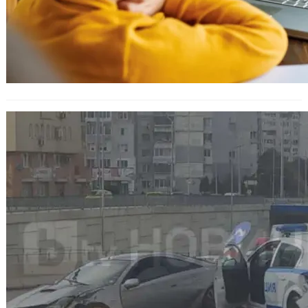
Авария под кокаин: Водач стана
виновник на ПТП с полицейски
служители