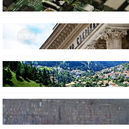
от 2300 евро.
БЕЗ КАТЕГОРИЯ
Дрон се взриви край Кардам: България
търси отговори за произхода му.
БЪЛГАРИЯ
Полицията алармира за нова схема с
фалшиви лечители и „вълшебни“ мехлеми
БЪЛГАРИЯ
Ограничават движението по улица
„Вълноломна“ във Варна