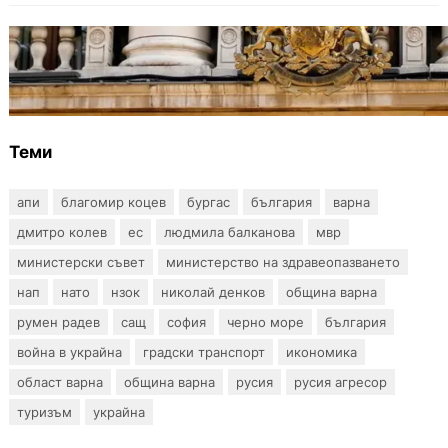
БЪЛГАРИЯ
Дрон навлезе в България край границата с
Румъния
Теми
апи
благомир коцев
бургас
българия
варна
дмитро колев
ес
людмила балканова
мвр
министерски съвет
министерство на здравеопазването
нап
нато
нзок
николай денков
община варна
румен радев
сащ
софия
черно море
българия
война в украйна
градски транспорт
икономика
област варна
община варна
русия
русия агресор
туризъм
украйна