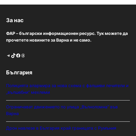
За нас
ФАР – български информационен ресурс. Тук можете да
прочетете новините за Варна и не само.
Telegram
TikTok
Facebook
Threads
България
Полицията алармира за нова схема с фалшиви лечители и
„вълшебни“ мехлеми
Ограничават движението по улица „Вълноломна“ във
Варна
Дрон навлезе в България край границата с Румъния