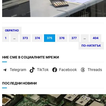
ОБРАТНО
1
…
373
374
375
376
377
…
404
ПО-НАТАТЪК
НИЕ СМЕ В СОЦИАЛНИТЕ МРЕЖИ
Telegram
TikTok
Facebook
Threads
ПОСЛЕДНИ НОВИНИ
ИКОНОМИКА
Кои българи се осигуряват на новия таван