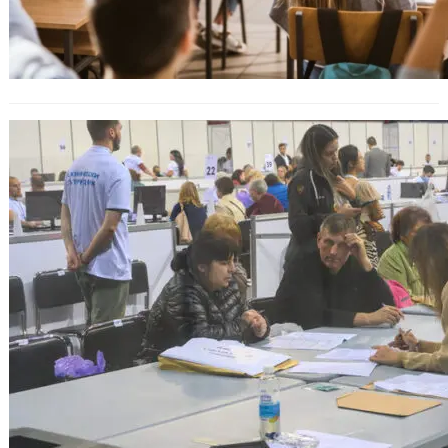
След изборите: Изборната комисия
обяви крайните резултати в София