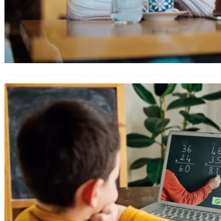
Над 17 хиляди учители ще повишит
квалификацията си след обучение
за работа с “Дигитална раница”