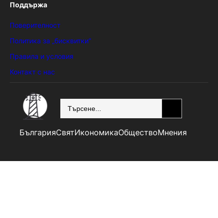
Поддържа
Поверителност
Политика за „бисквитки“
Правила и условия
Контакт с нас
SEARCH
България
Свят
Икономика
Общество
Мнения