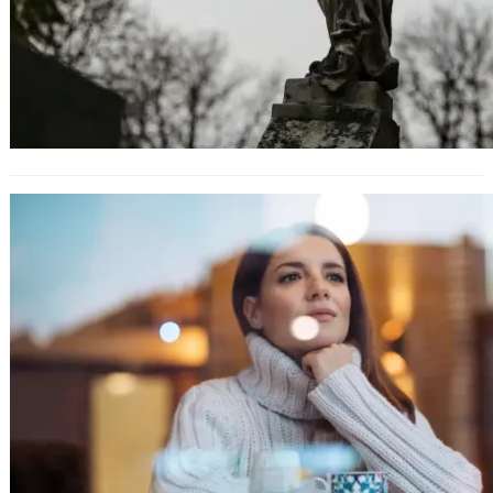
Ден за размисъл преди втория тур
на местните избори