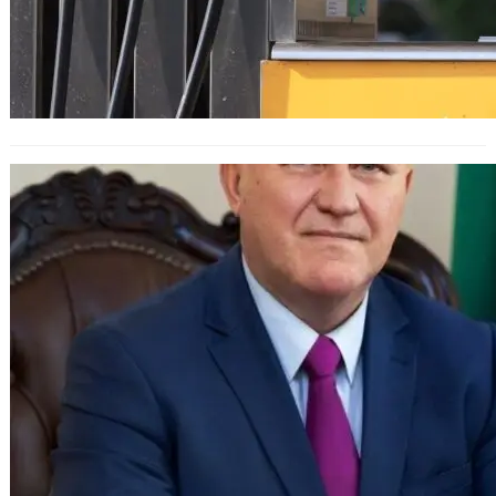
Почитаме народните будители, но
е важно и да подкрепяме, и
днешните будители – учители,
преподаватели, учени, казва
министър Галин Цоков