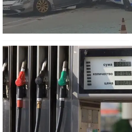
Добри известия за водачите:
Поевтиняват някои видове на
горива